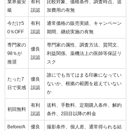
業界最安
有利
比較対象、価格条件、調査時点、追
級
誤認
加費用の有無
今だけ5
有利
通常価格の販売実績、キャンペーン
0％OFF
誤認
期間、継続実施の有無
専門家の
専門家の属性、調査方法、質問文、
優良
98％が
利益関係、薬機法上の医師等保証リ
誤認
推奨
スク
誰にでも当てはまる印象になってい
たった7
優良
ないか、根拠の範囲を超えていない
日で実感
誤認
か
有利
送料、手数料、定期購入条件、解約
初回無料
誤認
条件、2回目以降の料金
Before/A
優良
撮影条件、個人差、通常得られる結