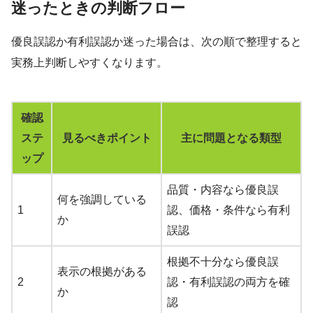
迷ったときの判断フロー
優良誤認か有利誤認か迷った場合は、次の順で整理すると
実務上判断しやすくなります。
確認
ステ
見るべきポイント
主に問題となる類型
ップ
品質・内容なら優良誤
何を強調している
1
認、価格・条件なら有利
か
誤認
根拠不十分なら優良誤
表示の根拠がある
2
認・有利誤認の両方を確
か
認