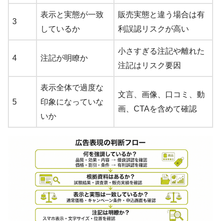
表示と実態が一致
販売実態と違う場合は有
3
しているか
利誤認リスクが高い
小さすぎる注記や離れた
4
注記が明瞭か
注記はリスク要因
表示全体で過度な
文言、画像、口コミ、動
5
印象になっていな
画、CTAを含めて確認
いか