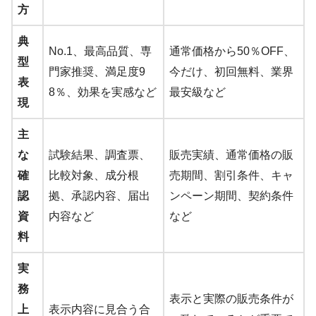
方
典
No.1、最高品質、専
通常価格から50％OFF、
型
門家推奨、満足度9
今だけ、初回無料、業界
表
8％、効果を実感など
最安級など
現
主
な
試験結果、調査票、
販売実績、通常価格の販
確
比較対象、成分根
売期間、割引条件、キャ
認
拠、承認内容、届出
ンペーン期間、契約条件
資
内容など
など
料
実
務
表示と実際の販売条件が
上
表示内容に見合う合