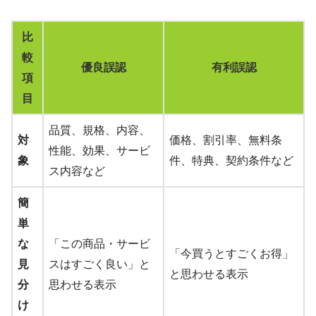
比
較
優良誤認
有利誤認
項
目
品質、規格、内容、
対
価格、割引率、無料条
性能、効果、サービ
象
件、特典、契約条件など
ス内容など
簡
単
な
「この商品・サービ
「今買うとすごくお得」
見
スはすごく良い」と
と思わせる表示
分
思わせる表示
け