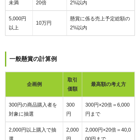
未満
20倍
2%以内
5,000円
懸賞に係る売上予定総額の
10万円
以上
2%以内
一般懸賞の計算例
取引
企画例
最高額の考え方
価額
300円の商品購入者を
300
300円×20倍＝6,000
対象に抽選
円
円まで
2,000円以上購入で抽
2,000
2,000円×20倍＝40,0
選
円
00円まで