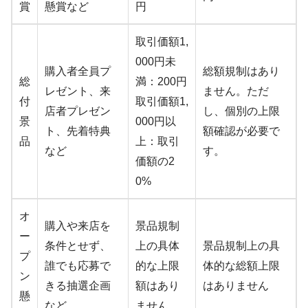
賞
懸賞など
円
取引価額1,
000円未
購入者全員プ
総額規制はあり
総
満：200円
レゼント、来
ません。ただ
付
取引価額1,
店者プレゼン
し、個別の上限
景
000円以
ト、先着特典
額確認が必要で
品
上：取引
など
す。
価額の2
0%
オ
購入や来店を
景品規制
ー
条件とせず、
上の具体
景品規制上の具
プ
誰でも応募で
的な上限
体的な総額上限
ン
きる抽選企画
額はあり
はありません
懸
など
ません