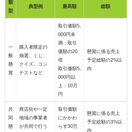
類
典型例
最高額
総額
型
取引価額5,
000円未
満：取引
一
購入者限定の
価額の20
懸賞に係る売上
般
抽選、くじ、
倍
予定総額の2%以
懸
クイズ、コン
取引価額5,
内
賞
テストなど
000円以
上：10万
円
共
商店街や一定
取引価額
懸賞に係る売上
同
地域の事業者
にかかわ
予定総額の3%以
懸
が共同で行う
らず30万
内