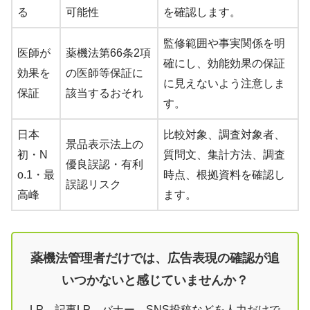
る
可能性
を確認します。
監修範囲や事実関係を明
医師が
薬機法第66条2項
確にし、効能効果の保証
効果を
の医師等保証に
に見えないよう注意しま
保証
該当するおそれ
す。
日本
比較対象、調査対象者、
景品表示法上の
初・N
質問文、集計方法、調査
優良誤認・有利
o.1・最
時点、根拠資料を確認し
誤認リスク
高峰
ます。
薬機法管理者だけでは、広告表現の確認が追
いつかないと感じていませんか？
LP、記事LP、バナー、SNS投稿などを人力だけで