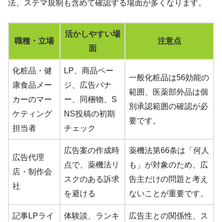
法、ステマ規制も含めて確認する場面が多くなります。
活かしやすい場
職種・立場
注意点
面
化粧品・健
LP、商品ペー
一般化粧品は56効能の
康食品メー
ジ、広告バナ
範囲、医薬部外品は個
カーのマー
ー、同梱物、S
別承認範囲の確認が必
ケティング
NS投稿の初期
要です。
担当者
チェック
広告案の作成時
薬機法第66条は「何人
広告代理
点で、薬機法リ
も」が対象のため、広
店・制作会
スクのある訴求
告主だけの問題と考え
社
を避ける
ないことが重要です。
記事LPライ
体験談、ランキ
広告主との関係性、ス