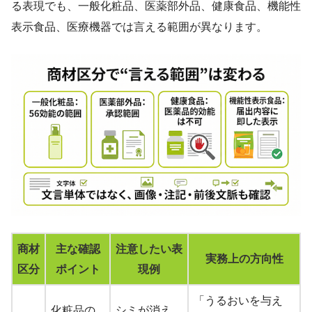
る表現でも、一般化粧品、医薬部外品、健康食品、機能性
表示食品、医療機器では言える範囲が異なります。
商材
主な確認
注意したい表
実務上の方向性
区分
ポイント
現例
「うるおいを与え
化粧品の
シミが消え