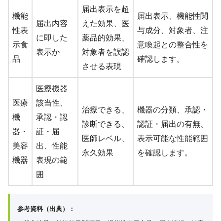
届出表示を超
機能
届出表示、機能性関
届出内容
えた効果、医
性表
与成分、対象者、注
に即した
薬品的効果、
示食
意喚起との整合性を
表示か
対象者を誤認
品
確認します。
させる表現
医療機器
医療
該当性、
治療できる、
機器の分類、承認・
機
承認・認
診断できる、
認証・届出の有無、
器・
証・届
医師レベル、
表示可能な性能範囲
美容
出、性能
永久効果
を確認します。
機器
表現の範
囲
参考資料（出典）：