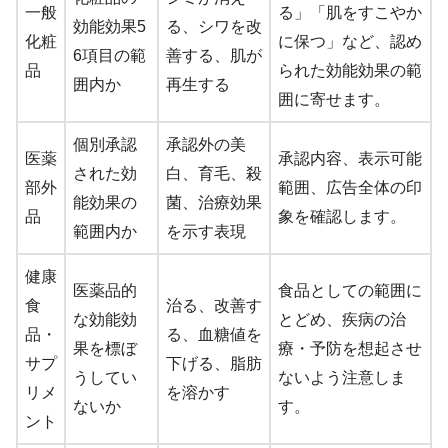
一般
る」「肌をすこやか
効能効果5
る、シワを改
化粧
に保つ」など、認め
6項目の範
善する、肌が
品
られた効能効果の範
囲内か
再生する
囲に寄せます。
個別承認
承認外の美
医薬
承認内容、表示可能
された効
白、育毛、殺
部外
範囲、広告全体の印
能効果の
菌、治療効果
品
象を確認します。
範囲内か
を示す表現
健康
医薬品的
食品としての範囲に
食
治る、改善す
な効能効
とどめ、疾病の治
品・
る、血糖値を
果を標ぼ
療・予防を想起させ
サプ
下げる、脂肪
うしてい
ないよう注意しま
リメ
を溶かす
ないか
す。
ント