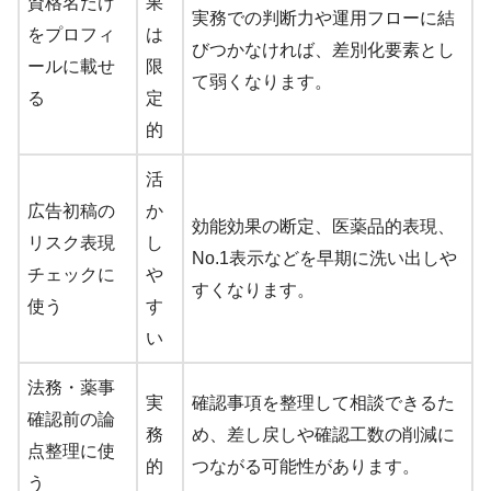
資格名だけ
果
実務での判断力や運用フローに結
をプロフィ
は
びつかなければ、差別化要素とし
ールに載せ
限
て弱くなります。
る
定
的
活
広告初稿の
か
効能効果の断定、医薬品的表現、
リスク表現
し
No.1表示などを早期に洗い出しや
チェックに
や
すくなります。
使う
す
い
法務・薬事
実
確認事項を整理して相談できるた
確認前の論
務
め、差し戻しや確認工数の削減に
点整理に使
的
つながる可能性があります。
う