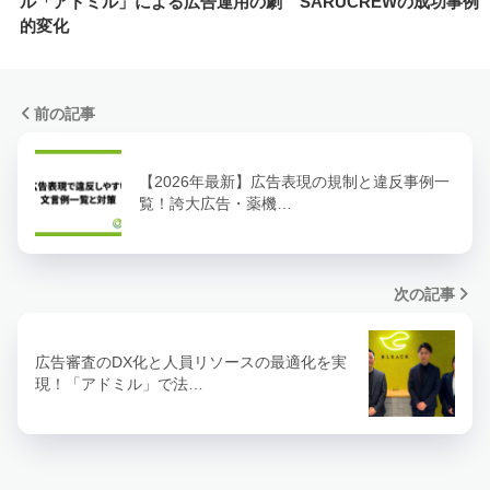
ル「アドミル」による広告運用の劇
SARUCREWの成功事例
的変化
前の記事
【2026年最新】広告表現の規制と違反事例一
覧！誇大広告・薬機…
次の記事
広告審査のDX化と人員リソースの最適化を実
現！「アドミル」で法…