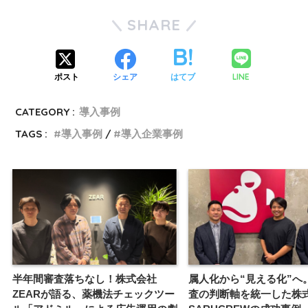
SHARE
LINE
ポスト
シェア
はてブ
CATEGORY :
導入事例
TAGS :
導入事例
導入企業事例
半年間審査落ちなし！株式会社
属人化から“見える化”へ
ZEARが語る、薬機法チェックツー
査の判断軸を統一した株